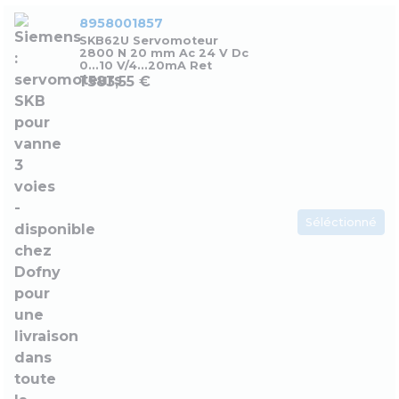
8958001857
SKB62U Servomoteur
2800 N 20 mm Ac 24 V Dc
0...10 V/4...20mA Ret
1 583,55 €
Séléctionné