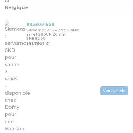
8958001858
Servomot AC24.3pt 120sec
ss.ret 2800N 20mm
SKB82.50
1 117,80 €
Voir l'article