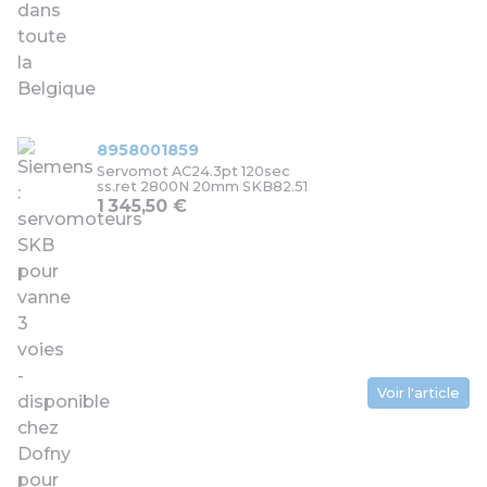
8958001859
Servomot AC24.3pt 120sec
ss.ret 2800N 20mm SKB82.51
1 345,50 €
Voir l'article