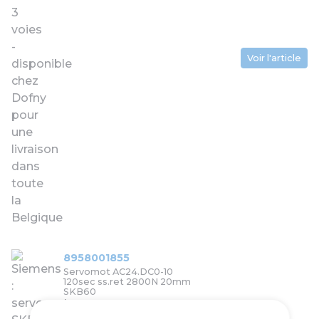
Voir l'article
8958001855
Servomot AC24.DC0-10
120sec ss.ret 2800N 20mm
SKB60
1 221,30 €