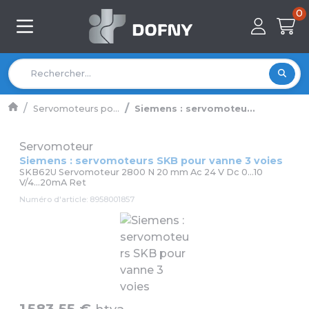
0
Servomoteurs po...
Siemens : servomoteu...
Servomoteur
Siemens : servomoteurs SKB pour vanne 3 voies
SKB62U Servomoteur 2800 N 20 mm Ac 24 V Dc 0...10
V/4...20mA Ret
Numéro d'article: 8958001857
1 583,55 €