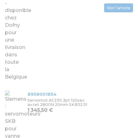
Voir l'article
8958001854
Servomot AC230.3pt 120sec
av.ret 2800N 20mm SKB32.51
1 345,50 €