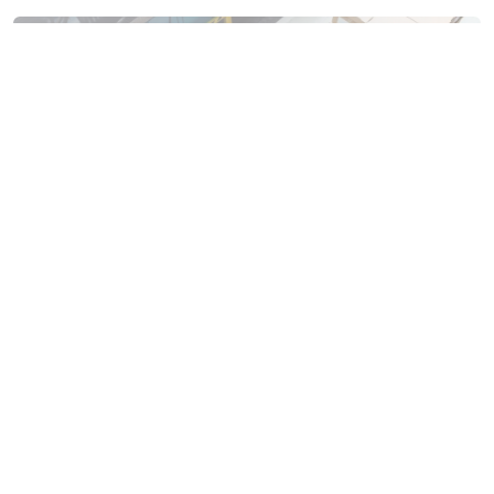
Bruxelles
Rue Bollinckx 285,
1190 Bruxelles
02 333 30 50
commercial.bruxelles@dofny.be
Lundi à jeudi : 06h30 – 12h00 / 13h00 – 15h00
Vendredi : 06h30 – 12h00 / 12h30 – 15h00