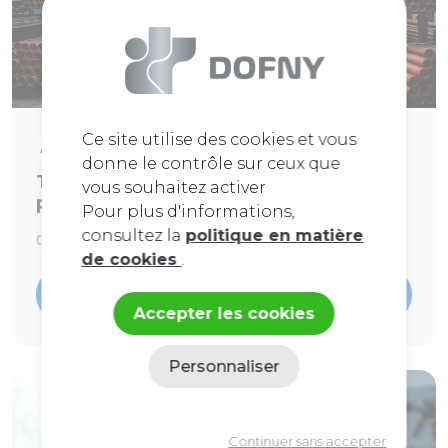
Ce site utilise des cookies et vous
Articles de blog
donne le contrôle sur ceux que
Tubes acier : le guide d'achat 2026
vous souhaitez activer
pour bien choisir
Pour plus d'informations,
consultez la
politique en matière
01 juin 2026
10 minutes
de cookies
.
Lire l'article
Accepter les cookies
Personnaliser
Politique de confidentialité
Continuer sans accepter