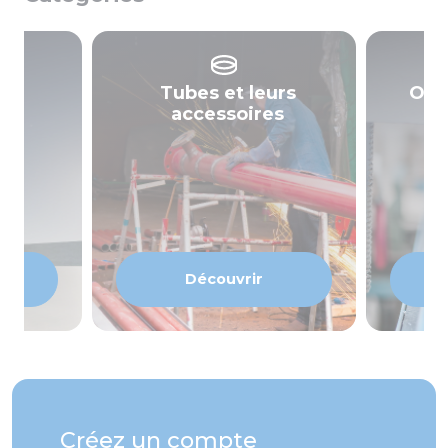
Tubes et leurs
Outi
les
accessoires
Découvrir
Créez un compte