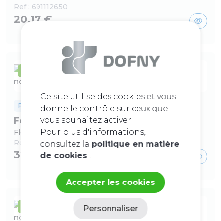
Ref :
691112650
20,17 €
En stock
Ce site utilise des cookies et vous
Flexibles inox
donne le contrôle sur ceux que
vous souhaitez activer
Felxibles tressés en inox
Pour plus d'informations,
Flexible mf tresse inox 4/4 x 600
Ref :
691113360
consultez la
politique en matière
32,04 €
de cookies
.
Accepter les cookies
En stock
Personnaliser