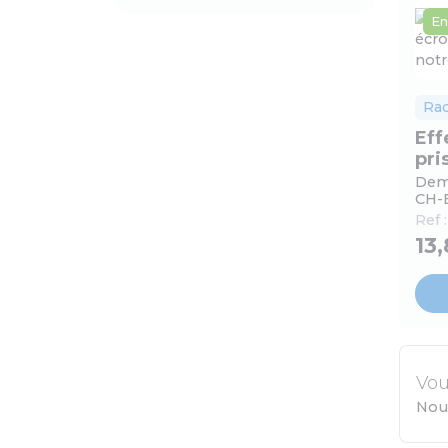
En
Ra
Eff
pri
Demi
CH-
Ref 
13
Vou
Nou