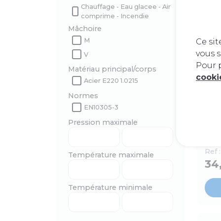
Chauffage - Eau glacee - Air
comprime - Incendie
Mâchoire
M
Ce sit
vous s
En
V
Pour p
Matériau principal/corps
cook
Acier E220 1.0215
Ra
Normes
EN10305-3
Eff
pri
Pression maximale
Demi
F1''
Ref 
Température maximale
34
Température minimale