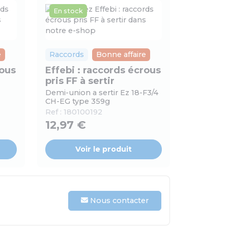
En stock
e
Raccords
Bonne affaire
rous
Effebi : raccords écrous
pris FF à sertir
Demi-union a sertir Ez 18-F3/4
CH-EG type 359g
Ref :
180100192
12,97 €
Voir le produit
Nous contacter