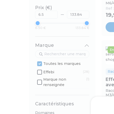
M6/
Prix (€)
Ref 
19
6.50 €
133.84 €
Marque
En
Toutes les marques
Ra
Effebi
(28)
Eff
Marque non
(1)
ave
renseignée
Racc
M3/
Ref 
Caractéristiques
7,
Domaines