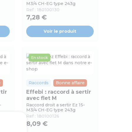
M3/4 CH-EG type 243g
Ref :
180100130
7,28 €
Voir le produit
En stock
e
Raccords
Bonne affaire
tir
Effebi : raccord à sertir
avec flet M
-
Raccord droit a sertir Ez 15-
M3/4 CH-EG type 243g
Ref :
180100126
8,09 €