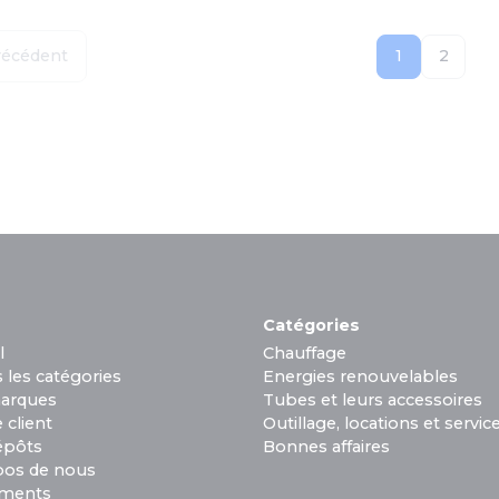
récédent
1
2
Catégories
l
Chauffage
 les catégories
Energies renouvelables
arques
Tubes et leurs accessoires
 client
Outillage, locations et servic
épôts
Bonnes affaires
pos de nous
ments