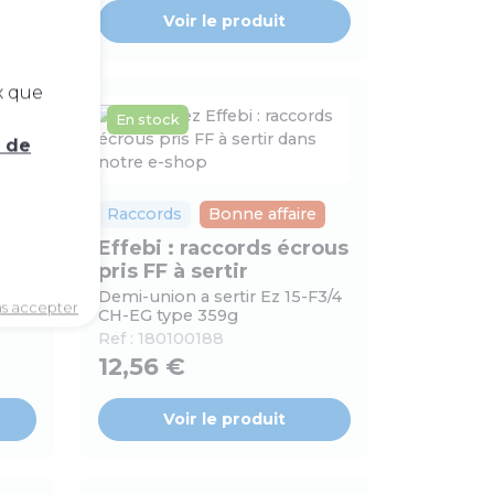
Voir le produit
x que
En stock
e de
e
Raccords
Bonne affaire
rous
Effebi : raccords écrous
pris FF à sertir
F6/4
Demi-union a sertir Ez 15-F3/4
ns accepter
CH-EG type 359g
Ref :
180100188
12,56 €
Voir le produit