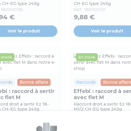
4 CH-EG type 243g
CH-EG type 243g
:
180100136
Ref :
180100131
,94 €
9,88 €
Voir le produit
Voir le produit
 stock
En stock
ccords
Bonne affaire
Raccords
Bonne affair
ebi : raccord à sertir
Effebi : raccord à ser
c flet M
avec flet M
ord droit a sertir Ez 18-
Raccord droit a sertir Ez 18
4 CH-EG type 243g
M1/2 CH-EG type 243g
:
180100128
Ref :
180100127
64 €
7,18 €