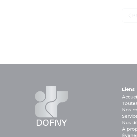
P
Liens
Accuei
Toutes
Nos m
Service
DOFNY
Nos d
A pro
Évène