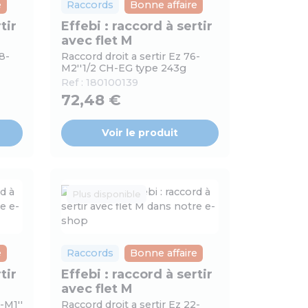
e
Raccords
Bonne affaire
tir
Effebi : raccord à sertir
avec flet M
8-
Raccord droit a sertir Ez 76-
M2''1/2 CH-EG type 243g
Ref :
180100139
72,48 €
Voir le produit
Plus disponible
e
Raccords
Bonne affaire
tir
Effebi : raccord à sertir
avec flet M
-M1''
Raccord droit a sertir Ez 22-