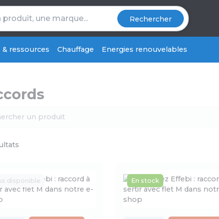
Rechercher
s & ressources
Chauffage
Energies renouvelables
ccords
ultats
us disponible
En stock