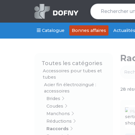
Catalogue
Bonnes affaires
Actualité
Ra
Toutes les catégories
Accessoires pour tubes et
tubes
Acier fin électrozingué :
28 rés
accessoires
Brides
Coudes
Pl
Manchons
Réductions
Raccords