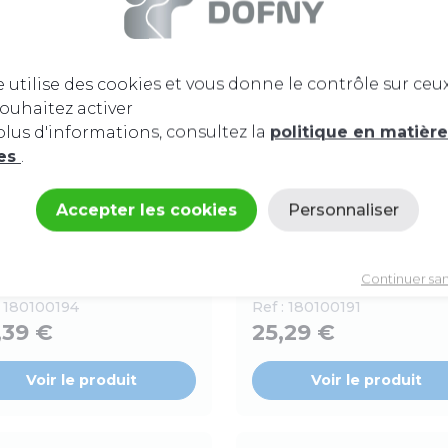
Voir le produit
Voir le produit
e utilise des cookies et vous donne le contrôle sur ceu
ouhaitez activer
 stock
Plus disponible
lus d'informations, consultez la
politique en matièr
ies
.
ccords
Bonne affaire
Raccords
Bonne affair
Accepter les cookies
Personnaliser
ebi : raccords écrous
Effebi : raccords éc
s FF à sertir
pris FF à sertir
Politique de confidentialité
-union a sertir Ez 42-
Demi-union a sertir Ez 35-
Continuer sa
3/4 CH-EG type 359g
CH-EG type 359g
:
180100194
Ref :
180100191
,39 €
25,29 €
Voir le produit
Voir le produit