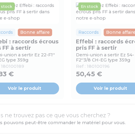
 stock
En stock
ccords
Bonne affaire
Raccords
Bonne affair
ebi : raccords écrous
Effebi : raccords éc
s FF à sertir
pris FF à sertir
-union a sertir Ez 22-F1''
Demi-union a sertir Ez 54-
EG type 359g
F2''3/8 CH-EG type 359g
:
180100189
Ref :
180100196
,83 €
50,45 €
Voir le produit
Voir le produit
s ne trouvez pas ce que vous cherchez ?
s pouvons peut-être commander le matériel pour vous.