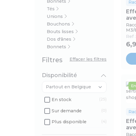
Bonnets
Ra
Tés
Eff
Unions
ave
Bouchons
Racc
M3/
Bouts lisses
Ref 
Dos d'ânes
6,
Bonnets
Filtres
Effacer les filtres
Disponibilité
En
En stock
(25)
Sur demande
(0)
Ra
Eff
Plus disponible
(4)
ave
Racc