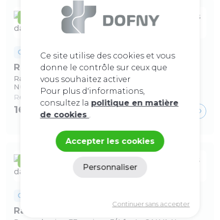
En stock
Galvanisés
Ce site utilise des cookies et vous
Raccords union MF 341 galvanisés
donne le contrôle sur ceux que
Raccord union MF conique 2''1/2 fonte GALVA
vous souhaitez activer
Numero 341
Pour plus d'informations,
Ref :
202260077
consultez la
politique en matière
163,83 €
de cookies
.
Accepter les cookies
En stock
Personnaliser
Politique de confidentialité
Galvanisés
Continuer sans accepter
Raccords union FF 340 galvanisés