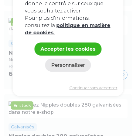
donne le contrôle sur ceux que
vous souhaitez activer
Pour plus d'informations,
En stock
consultez la
politique en matière
de cookies
.
Galvanisés
Accepter les cookies
Nipples doubles 280 galvanisées
Nipple double 4/4 fonte GALVA Numero 280
Personnaliser
Ref :
201710034
6,16 €
Politique de confidentialité
Continuer sans accepter
En stock
Galvanisés