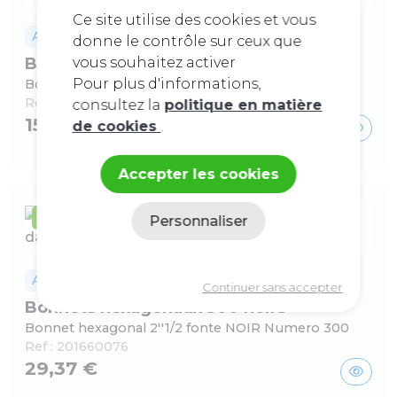
Ce site utilise des cookies et vous
Acier noir
donne le contrôle sur ceux que
vous souhaitez activer
Bonnets hexagonaux 300 noirs
Pour plus d'informations,
Bonnet hexagonal 2'' fonte NOIR Numero 300
Ref :
201660060
consultez la
politique en matière
15,89 €
de cookies
.
Accepter les cookies
En stock
Personnaliser
Politique de confidentialité
Acier noir
Continuer sans accepter
Bonnets hexagonaux 300 noirs
Bonnet hexagonal 2''1/2 fonte NOIR Numero 300
Ref :
201660076
29,37 €