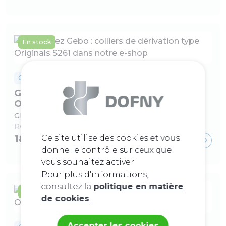
En stock
Colliers de dérivation
Gebo : colliers de dérivation type
Originals S261
GEBO piquage a forer 1/2 x sur F 4/4 type anb
Ref :
210000533
18,10 €
Ce site utilise des cookies et vous
donne le contrôle sur ceux que
vous souhaitez activer
Pour plus d'informations,
consultez la
politique en matière
En stock
de cookies
.
Accepter les cookies