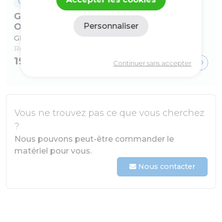
Colliers de dérivation
Gebo : colliers de dérivation type
Personnaliser
Originals S261
GEBO piquage a forer 3/4 x sur F 4/4 type anb
Politique de confidentialité
Ref :
210000534
19,48 €
Continuer sans accepter
Vous ne trouvez pas ce que vous cherchez
?
Nous pouvons peut-être commander le
matériel pour vous.
Nous contacter