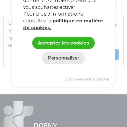
donne le contrôle sur ceux que
vous souhaitez activer
Pour plus d'informations,
consultez la
politique en matière
Vous ne trouvez pas ce que vous cherchez
de cookies
.
?
Nous pouvons peut-être commander le
Accepter les cookies
matériel pour vous.
Nous contacter
Personnaliser
Politique de confidentialité
Continuer sans accepter
DOFNY