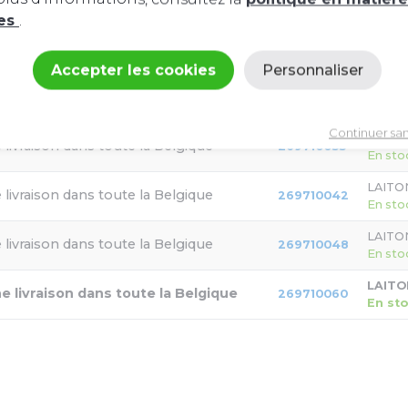
ies
.
LAITON
269710021
En sto
Accepter les cookies
Personnaliser
LAITON
269710026
Politique de confidentialité
En sto
Continuer sa
LAITON
269710033
En sto
LAITON
269710042
En sto
LAITON
269710048
En sto
LAITON
269710060
En st