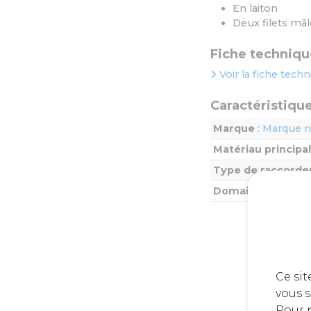
En laiton
Deux filets mâl
Fiche techniqu
Voir la fiche tech
Caractéristiqu
Marque
:
Marque n
Matériau principa
Type de raccord
Domaines
: Chauff
Ce sit
vous s
Pour p