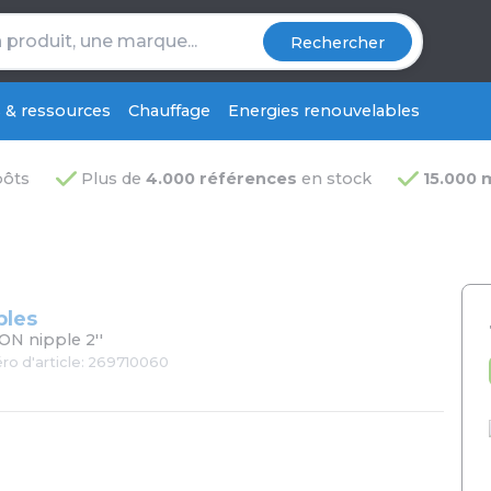
Rechercher
s & ressources
Chauffage
Energies renouvelables
pôts
Plus de
4.000 références
en stock
15.000 
ples
ON nipple 2''
o d'article: 269710060