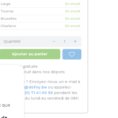
Liege
En stock
Tournai
En stock
Bruxelles
En stock
Charleroi
En stock
Quantité
Ajouter au panier
Livraison gratuite
Retrait gratuit dans nos dépots
Besoin d’aide ? Envoyez-nous un e-mail à
commercial@dofny.be
ou appelez-
nous au
+32 (0) 71 41 00 56
pendant les
jours ouvrés du lundi au vendredi de 08h
à 16h40.
x que
e de