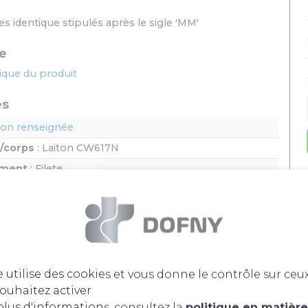
es identique stipulés après le sigle 'MM'
e
nique du produit
es
on renseignée
l/corps
: Laiton CW617N
ement
: Filete
age - Eau glacee - Sanitaire - Air comprime
e utilise des cookies et vous donne le contrôle sur ceu
ouhaitez activer
lus d'informations, consultez la
politique en matièr