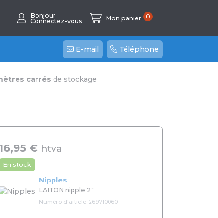
Bonjour
0
Mon panier
Connectez-vous
E-mail
Téléphone
mètres carrés
de stockage
16,95 €
htva
En stock
Nipples
LAITON nipple 2''
Numéro d'article: 269710060