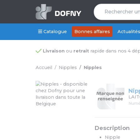
Catalogue
Bonnes affaires
Actualité
Livraison
ou
retrait
rapide dans nos 4 dé
Accueil
Nipples
Nipples
Nip
LAIT
Numér
Description
Nipple