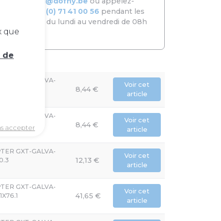
commercial@dofny.be
ou appelez-
nous au
+32 (0) 71 41 00 56
pendant les
jours ouvrés du lundi au vendredi de 08h
x que
à 16h40.
e de
PTER GXT-GALVA-
Voir cet
8,44 €
X42.4
article
PTER GXT-GALVA-
Voir cet
8,44 €
3X48.3
ns accepter
article
PTER GXT-GALVA-
Voir cet
12,13 €
0.3
article
PTER GXT-GALVA-
Voir cet
41,65 €
1X76.1
article