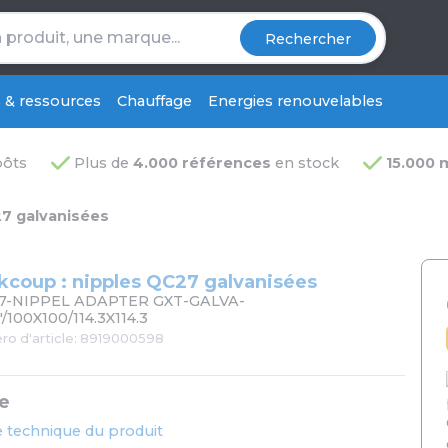
Rechercher
s & ressources
Chauffage
Energies renouvelables
pôts
Plus de
4.000 références
en stock
15.000 
27 galvanisées
kcoup : nipples QC27 galvanisées
7-NIPPEL ADAPTER GXT-GALVA-
''/100X100/114.3X114.3
o d'article: 8919000598
e
 technique du produit