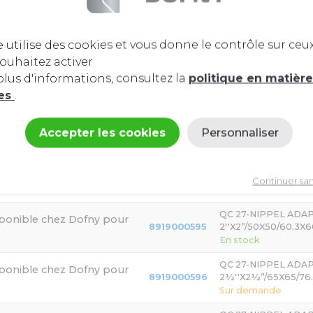
e utilise des cookies et vous donne le contrôle sur ceu
ouhaitez activer
lus d'informations, consultez la
politique en matièr
ies
.
QC 27-NIPPEL ADA
8919000593
1¼”X1¼''/32X32/42.2
Accepter les cookies
Personnaliser
En stock
Politique de confidentialité
QC 27-NIPPEL ADA
8919000594
1½”X1½''/40X40/48.
Continuer sa
En stock
QC 27-NIPPEL ADA
8919000595
2''X2”/50X50/60.3X6
En stock
QC 27-NIPPEL ADA
8919000596
2½''X2½”/65X65/76.
Sur demande