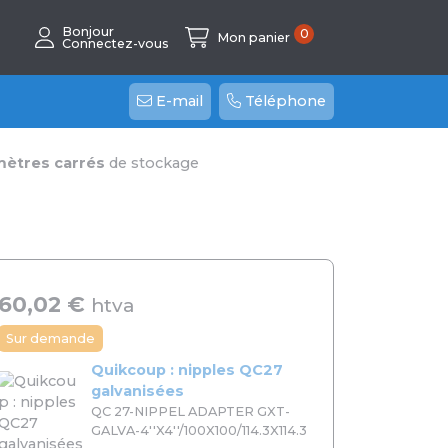
Bonjour
0
Mon panier
Connectez-vous
E-mail
Téléphone
mètres carrés
de stockage
60,02 €
htva
Sur demande
Quikcoup : nipples QC27
galvanisées
QC 27-NIPPEL ADAPTER GXT-
GALVA-4''X4''/100X100/114.3X114.3