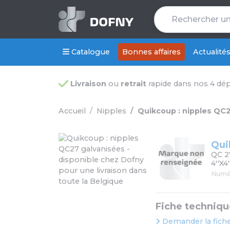
Catalogue
Bonnes affaires
Actualité
Livraison
ou
retrait
rapide dans nos 4 dé
Accueil
Nipples
Quikcoup : nipples QC
Qui
QC 2
4''X4
Numér
Fiche techniqu
Demander la fiche