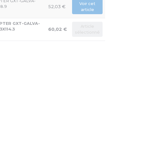
PTER GXT-GALVA-
Voir cet
52,03 €
88.9
article
APTER GXT-GALVA-
Article
60,02 €
.3X114.3
sélectionné