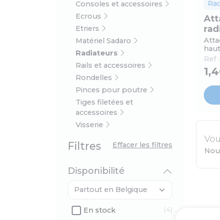
Rad
Consoles et accessoires
Ecrous
Att
rad
Etriers
Atta
Matériel Sadaro
haut
Radiateurs
Ref 
Rails et accessoires
1,
Rondelles
Pinces pour poutre
Tiges filetées et
accessoires
Visserie
Vou
Filtres
Effacer les filtres
Nou
Disponibilité
En stock
(4)