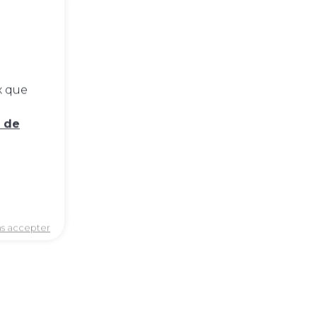
x que
e de
ns accepter