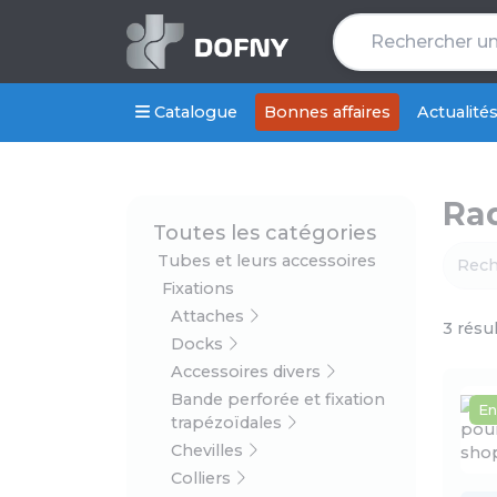
Catalogue
Bonnes affaires
Actualité
Ra
Toutes les catégories
Tubes et leurs accessoires
Fixations
Attaches
3 résu
Docks
Accessoires divers
Bande perforée et fixation
En
trapézoïdales
Chevilles
Colliers