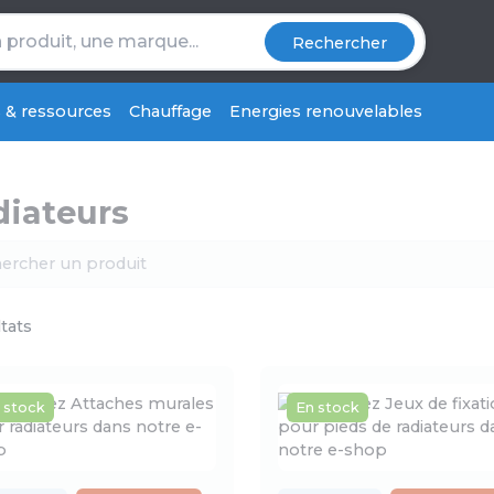
Rechercher
s & ressources
Chauffage
Energies renouvelables
diateurs
ltats
 stock
En stock