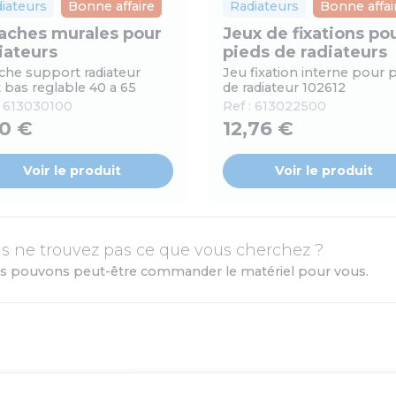
iateurs
Bonne affaire
Radiateurs
Bonne affai
aches murales pour
Jeux de fixations po
iateurs
pieds de radiateurs
che support radiateur
Jeu fixation interne pour 
 bas reglable 40 a 65
de radiateur 102612
:
613030100
Ref :
613022500
40 €
12,76 €
Voir le produit
Voir le produit
s ne trouvez pas ce que vous cherchez ?
s pouvons peut-être commander le matériel pour vous.