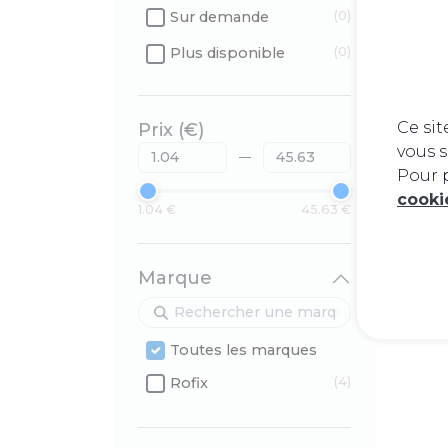
Sur demande
(0)
Plus disponible
(0)
Ce sit
Prix (€)
vous s
Pour p
cook
1.04 €
45.63 €
Marque
Toutes les marques
Rofix
(4)