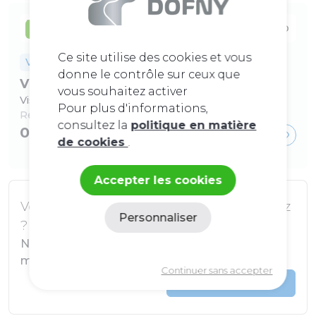
En stock
Ce site utilise des cookies et vous
Visserie
Bonne affaire
donne le contrôle sur ceux que
Vis oblongues
vous souhaitez activer
Vis oblong 8 l50 ac Ez
Pour plus d'informations,
Ref :
616090850
consultez la
politique en matière
0,61 €
de cookies
.
Accepter les cookies
Vous ne trouvez pas ce que vous cherchez
Personnaliser
?
Nous pouvons peut-être commander le
Politique de confidentialité
matériel pour vous.
Continuer sans accepter
Nous contacter