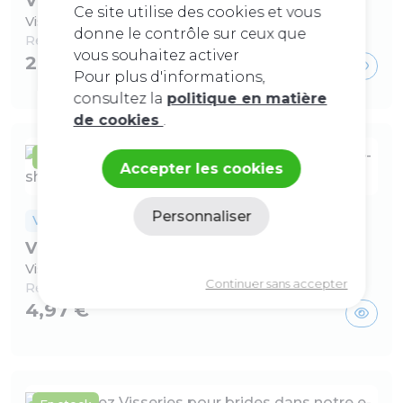
Visseries pour brides
Ce site utilise des cookies et vous
Vis acier M16x120
donne le contrôle sur ceux que
Ref :
236016120
vous souhaitez activer
2,81 €
Pour plus d'informations,
consultez la
politique en matière
de cookies
.
En stock
Accepter les cookies
Personnaliser
Visserie
Visseries pour brides
Politique de confidentialité
Vis acier M24x80
Continuer sans accepter
Ref :
236024080
4,97 €